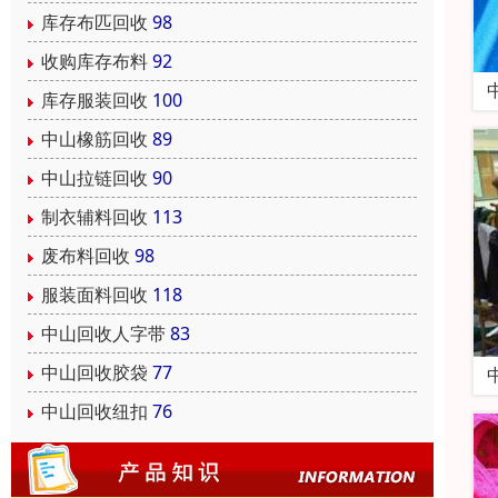
库存布匹回收
98
收购库存布料
92
库存服装回收
100
中山橡筋回收
89
中山拉链回收
90
制衣辅料回收
113
废布料回收
98
服装面料回收
118
中山回收人字带
83
中山回收胶袋
77
中山回收纽扣
76