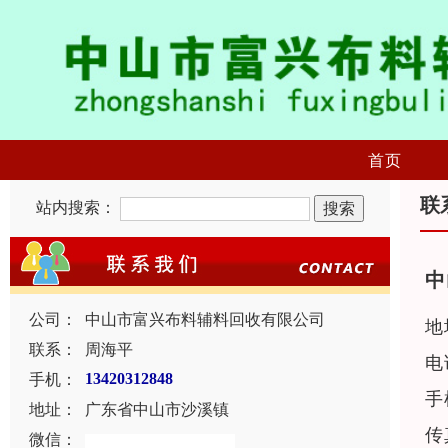
首页
联
站内搜索：
中
公司：
中山市富兴布料辅料回收有限公司
地
联系：
周海平
电
手机：
13420312848
手
地址：
广东省中山市沙溪镇
传
微信：