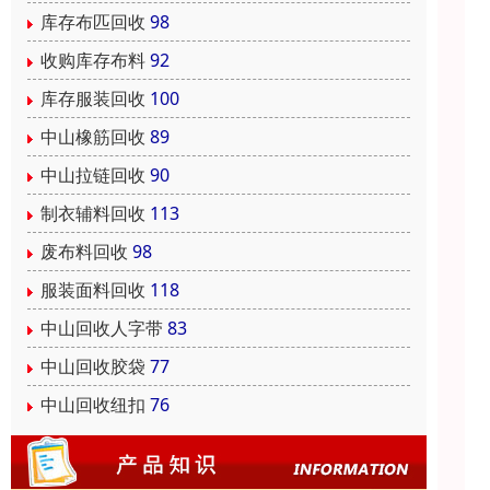
库存布匹回收
98
收购库存布料
92
库存服装回收
100
中山橡筋回收
89
中山拉链回收
90
制衣辅料回收
113
废布料回收
98
服装面料回收
118
中山回收人字带
83
中山回收胶袋
77
中山回收纽扣
76