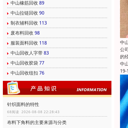
中山橡筋回收
89
中山拉链回收
90
制衣辅料回收
113
废布料回收
98
中
服装面料回收
118
公
中山回收人字带
83
的
中山回收胶袋
77
中
19-
中山回收纽扣
76
针织面料的特性
68阅读 2026-08-08 22:28:43
布料下角料的主要来源与分类