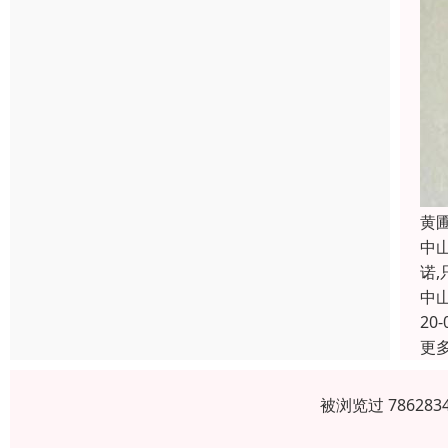
黄
中
诺
中
20-
更
被浏览过 7862