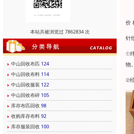
价
本站共被浏览过 7862834 次
针
①
中山回收布匹
124
物
中山回收布料
114
②
中山回收服装
122
中山回收布碎
105
库存布匹回收
98
收购库存布料
92
库存服装回收
100