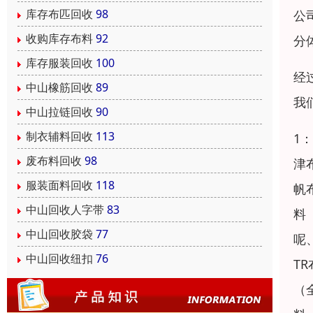
库存布匹回收
98
公
收购库存布料
92
分
库存服装回收
100
经
中山橡筋回收
89
我
中山拉链回收
90
制衣辅料回收
113
1
废布料回收
98
津
服装面料回收
118
帆
中山回收人字带
83
料
中山回收胶袋
77
呢
中山回收纽扣
76
T
（