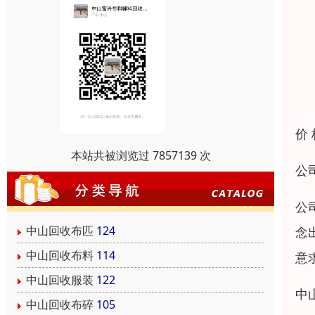
价
本站共被浏览过 7857139 次
公
公
中山回收布匹
124
念
中山回收布料
114
意
中山回收服装
122
中
中山回收布碎
105