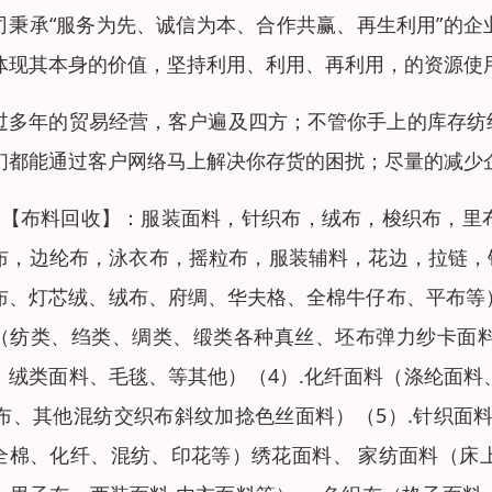
司秉承“服务为先、诚信为本、合作共赢、再生利用”的
体现其本身的价值，坚持利用、利用、再利用，的资源使
过多年的贸易经营，客户遍及四方；不管你手上的库存纺
们都能通过客户网络马上解决你存货的困扰；尽量的减少
：【布料回收】：服装面料，针织布，绒布，梭织布，里
布，边纶布，泳衣布，摇粒布，服装辅料，花边，拉链，
布、灯芯绒、绒布、府绸、华夫格、全棉牛仔布、平布等）
（纺类、绉类、绸类、缎类各种真丝、坯布弹力纱卡面料
、绒类面料、毛毯、等其他）（4）.化纤面料（涤纶面料
R布、其他混纺交织布斜纹加捻色丝面料）（5）.针织面
全棉、化纤、混纺、印花等）绣花面料、 家纺面料（床