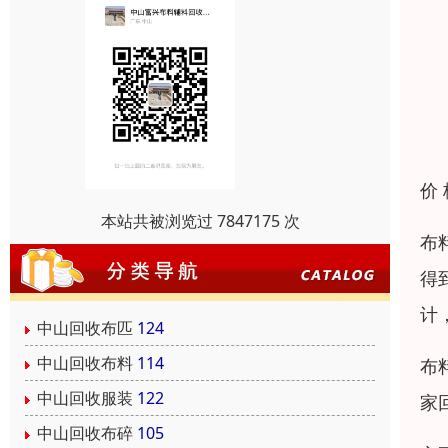
价
本站共被浏览过 7847175 次
布
得
计
中山回收布匹
124
中山回收布料
114
布
中山回收服装
122
家
中山回收布碎
105