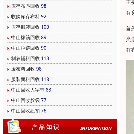
主
库存布匹回收
98
有
收购库存布料
92
库存服装回收
100
首
中山橡筋回收
89
类
中山拉链回收
90
有
制衣辅料回收
113
废布料回收
98
服装面料回收
118
中山回收人字带
83
中山回收胶袋
77
中山回收纽扣
76