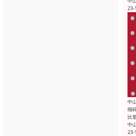
中
23-
中
细
比
中
23-