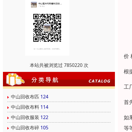
价
本站共被浏览过 7850220 次
根
工
中山回收布匹
124
首
中山回收布料
114
如
中山回收服装
122
等
中山回收布碎
105