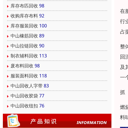
库存布匹回收
98
在
收购库存布料
92
行
库存服装回收
100
占
中山橡筋回收
89
中山拉链回收
90
整
制衣辅料回收
113
回
废布料回收
98
及
服装面料回收
118
一
中山回收人字带
83
抓
中山回收胶袋
77
中山回收纽扣
76
燃
料