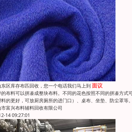
面议
山东区库存布匹回收，您一个电话我们马上到
碎的布料可以拼凑成整块布料。不同的花色按照不同的拼凑方式
塑料的更好，可放厨房厕所的进门口）、桌布、坐垫、防尘罩等
山市富兴布料辅料回收有限公司
12-14 09:27:01