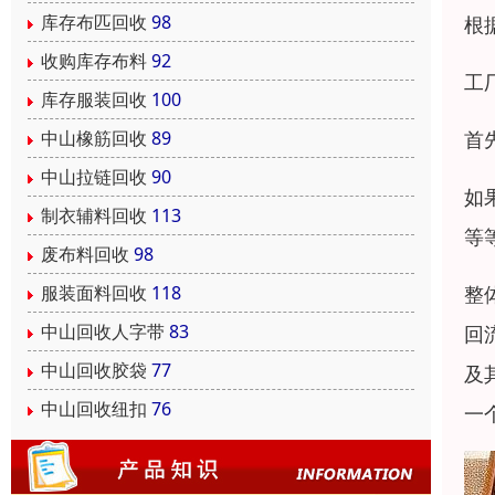
库存布匹回收
98
根
收购库存布料
92
工
库存服装回收
100
首
中山橡筋回收
89
中山拉链回收
90
如
制衣辅料回收
113
等
废布料回收
98
整
服装面料回收
118
中山回收人字带
83
回
中山回收胶袋
77
及
中山回收纽扣
76
一