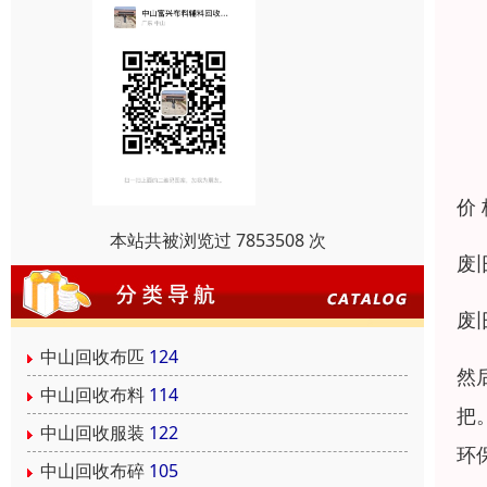
价
本站共被浏览过 7853508 次
废
废
中山回收布匹
124
然
中山回收布料
114
把
中山回收服装
122
环
中山回收布碎
105