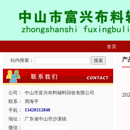
首页
产
站内搜索：
公司：
中山市富兴布料辅料回收有限公司
20
联系：
周海平
手机：
13420312848
地址：
广东省中山市沙溪镇
微信：