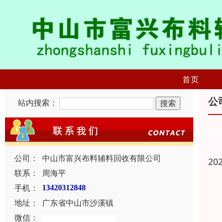
首页
公
站内搜索：
公司：
中山市富兴布料辅料回收有限公司
20
联系：
周海平
手机：
13420312848
地址：
广东省中山市沙溪镇
微信：