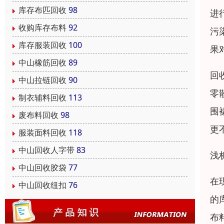
库存布匹回收
98
进
收购库存布料
92
污
库存服装回收
100
果
中山橡筋回收
89
回
中山拉链回收
90
零
制衣辅料回收
113
围
废布料回收
98
更
服装面料回收
118
中山回收人字带
83
浅
中山回收胶袋
77
在
中山回收纽扣
76
的
布