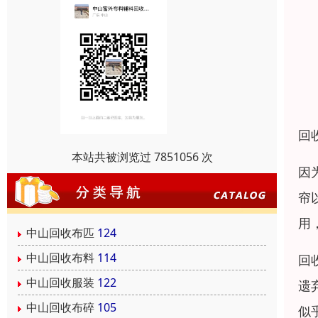
回
本站共被浏览过 7851056 次
因
帘
用
中山回收布匹
124
中山回收布料
114
回
中山回收服装
122
遗
中山回收布碎
105
似