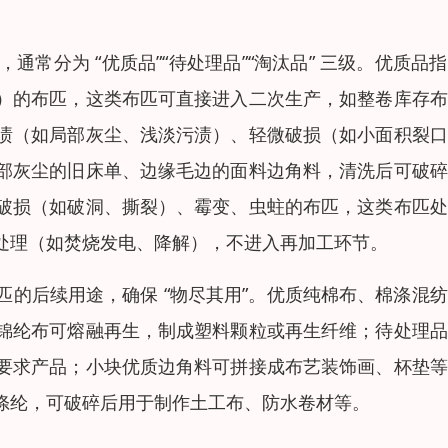
常分为 “优质品”“待处理品”“淘汰品” 三级。优质品
）的布匹，这类布匹可直接进入二次生产，如整卷库存布
渍（如局部灰尘、浅淡污渍）、轻微破损（如小面积裂口
部灰尘的旧床单、边缘毛边的面料边角料，清洗后可破碎
破损（如破洞、撕裂）、霉变、虫蛀的布匹，这类布匹处
处理（如焚烧发电、降解），不进入再加工环节。
的后续用途，确保 “物尽其用”。优质纯棉布、棉涤混
锦纶布可熔融再生，制成塑料颗粒或再生纤维；待处理品
要求产品；小块优质边角料可拼接成布艺装饰画、杯垫等
涤纶，可破碎后用于制作土工布、防水卷材等。