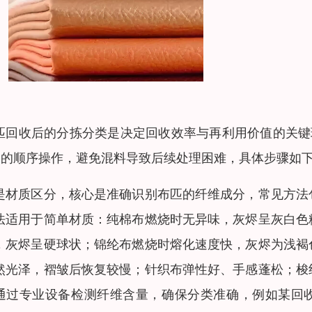
匹回收后的分拣分类是决定回收效率与再利用价值的关键
” 的顺序操作，避免混料导致后续处理困难，具体步骤如
是材质区分，核心是准确识别布匹的纤维成分，常见方法
法适用于简单材质：纯棉布燃烧时无异味，灰烬呈灰白色
，灰烬呈硬球状；锦纶布燃烧时熔化速度快，灰烬为浅褐
然光泽，褶皱后恢复较慢；针织布弹性好、手感蓬松；梭
通过专业设备检测纤维含量，确保分类准确，例如某回收布匹