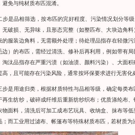
，避免与纯材质布匹混淆。
二步是品相筛选，按布匹的完好程度、污染情况划分等级，通
、无破损、无异味，且形态完整（如整匹布、大块边角料
疵的服装边角料，无需额外处理；待处理品指存在轻微污
毛边）的布匹，需经过清洗、修补后再利用，例如带有局
；淘汰品指存在严重污渍（如油渍、颜料污染）、大面积
过高，且可能存在污染风险，通常按环保要求进行无害化
三步是用途归类，根据材质特性与品相等级，确定每类布匹
于再生纺纱，破碎成纤维后重新纺纱织布；优质涤纶布、
衣物面料，清洗后可加工成布艺玩具、收纳盒、抹布等低
品；而工业用过滤布、帐篷布等特殊材质布匹，若材质为