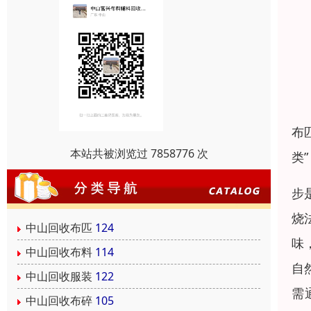
布
本站共被浏览过 7858776 次
类
步
烧
中山回收布匹
124
味
中山回收布料
114
自
中山回收服装
122
需
中山回收布碎
105