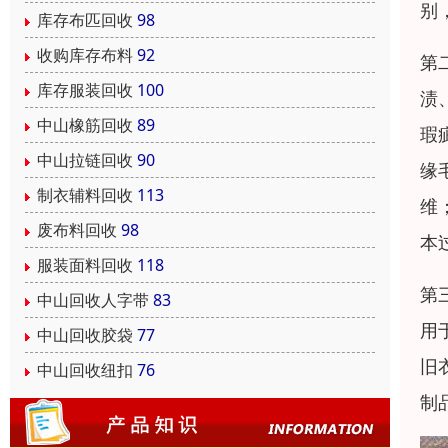
别
库存布匹回收
98
收购库存布料
92
第
库存服装回收
100
渍
中山橡筋回收
89
瑕
中山拉链回收
90
缘
制衣辅料回收
113
维
废布料回收
98
本
服装面料回收
118
第
中山回收人字带
83
用
中山回收胶袋
77
旧
中山回收纽扣
76
制