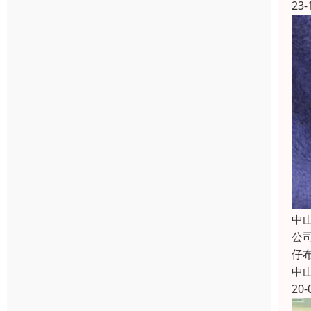
23-
中
公
仔
中
20-