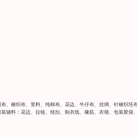
布、梭织布、里料、纯棉布、花边、牛仔布、丝绸、针梭织坯
装辅料：花边、拉链、纽扣、制衣线、橡筋、衣领、包装胶袋